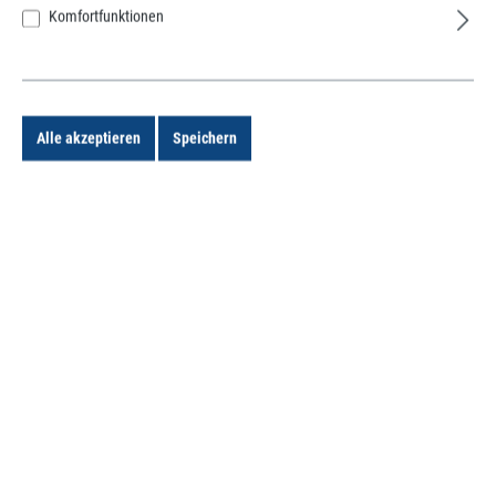
Ihre E-Mail-Adresse
Komfortfunktionen
Ihr Passwort
Alle akzeptieren
Speichern
Ich habe mein Passwort vergessen.
Anmelden
Ich bin Neukunde!
Kontotyp*
Anrede