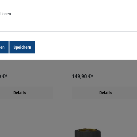
Orbit
tionen
-Hyve 94895 XR Outdoor
Orbit B-Hyve 94915 Indoor Controller 4
er 16 Stationen
Stationen
ren
Speichern
0 €*
149,90 €*
Details
Details