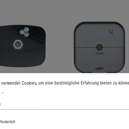
 verwendet Cookies, um eine bestmögliche Erfahrung bieten zu könn
...
N
 B-Hyve 94895 XR
Orbit B-Hyve 94915 Indoor
r Controller 16
Controller 4 Stationen
forderlich
onen