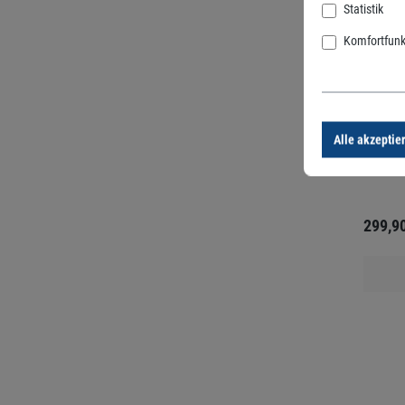
Orbit
Statistik
Komfortfunk
Orbit B
Controll
Alle akzeptie
299,9