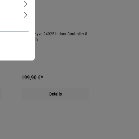
Orbit
Orbit B-Hyve 94925 Indoor Controller 8
Stationen
199,90 €*
Details