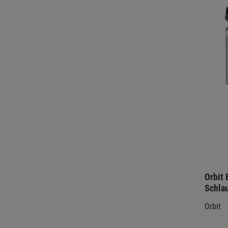
Orbit
Schla
Orbit