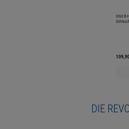
Orbit B
Schlauc
109,9
DIE REV