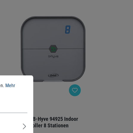
en.
Mehr
Orbit B-Hyve 94925 Indoor
Controller 8 Stationen