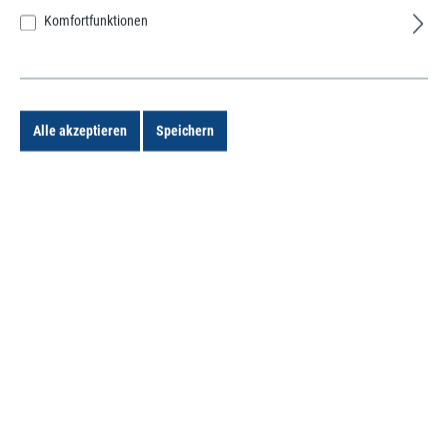
Komfortfunktionen
109,90 €*
Preise inkl. MwSt. zzgl. Versandkosten
Verfügbar, Lieferzeit: 2 - 3 Tage
Alle akzeptieren
Speichern
Bestellung auf Anfrage
Zum Merkzettel hinzufügen
Artikelnummer:
94990
Beschreibung
Orbit B-Hyve 94990 Bluetooth Schlauchtimer mit WIFI
Hub
Bewertungen